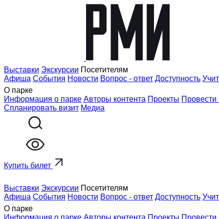
Выставки
Экскурсии
Посетителям
Афиша
События
Новости
Вопрос - ответ
Доступность
Учи
О парке
Информация о парке
Авторы контента
Проекты
Провести
Спланировать визит
Медиа
Купить билет
Выставки
Экскурсии
Посетителям
Афиша
События
Новости
Вопрос - ответ
Доступность
Учи
О парке
Информация о парке
Авторы контента
Проекты
Провести