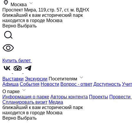
Москва
Проспект Мира, 119,стр. 57, ст. м. ВДНХ
ближайший к вам исторический парк
находится в городе
Москва
Верно
Выбрать
Купить билет
Выставки
Экскурсии
Посетителям
Афиша
События
Новости
Вопрос - ответ
Доступность
Учи
О парке
Информация о парке
Авторы контента
Проекты
Провести
Спланировать визит
Медиа
ближайший к вам исторический парк
находится в городе
Москва
Верно
Выбрать